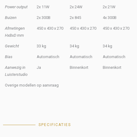
Power output
2x 11W
2x 24W
2x 21W
Buizen
2x 300B
2x 845
4x 300B
Afmetingen
450 x 430 x 270
450 x 430 x 270
450 x 430 x 270
HxBxD mm
Gewicht
33 kg
34 kg
34 kg
Bias
Automatisch
Automatisch
Automatisch
Aanwezig in
Ja
Binnenkort
Binnenkort
Luisterstudio
Overige modellen op aanvraag
SPECIFICATIES