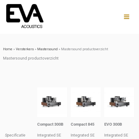
Ga
naar
de
inhoud
Home
»
Versterkers
»
Mastersound
»
Mastersound productoverzicht
Mastersound productoverzicht
Compact 300B
Compact 845
EVO 300B
Specificatie
Integrated SE
Integrated SE
Integrated SE