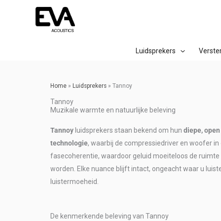
Ga
EVA Acoustics
naar
de
inhoud
Luidsprekers
Verste
Home
»
Luidsprekers
»
Tannoy
Tannoy
Muzikale warmte en natuurlijke beleving
Tannoy
luidsprekers staan bekend om hun
diepe, open
technologie
, waarbij de compressiedriver en woofer in 
fasecoherentie, waardoor geluid moeiteloos de ruimt
worden. Elke nuance blijft intact, ongeacht waar u luist
luistermoeheid.
De kenmerkende beleving van Tannoy