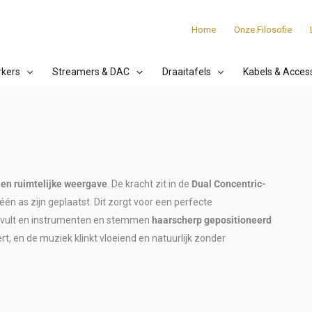
Home
Onze Filosofie
rkers
Streamers & DAC
Draaitafels
Kabels & Acces
 en ruimtelijke weergave
. De kracht zit in de
Dual Concentric-
één as zijn geplaatst. Dit zorgt voor een perfecte
e vult en instrumenten en stemmen
haarscherp gepositioneerd
ert, en de muziek klinkt vloeiend en natuurlijk zonder